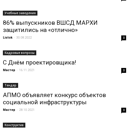
Учебные заведения
86% выпускников ВШСД МАРХИ
защитились на «отлично»
Listok
-
30.08.2022
0
Кадровые вопросы
С Днём проектировщика!
Мастер
-
16.11.2021
0
Тендер
АПМО объявляет конкурс объектов
социальной инфраструктуры
Мастер
-
28.10.2021
0
Конструктив