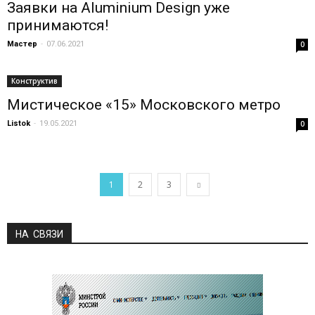
Заявки на Aluminium Design уже
принимаются!
Мастер
-
07.06.2021
0
Конструктив
Мистическое «15» Московского метро
Listok
-
19.05.2021
0
1
2
3
НА СВЯЗИ