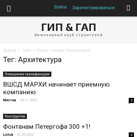
Войти
Зарегистрироваться
ГИП & ГАП
Инженерный клуб строителей
Домой
Теги
Посты с тегами "Архитектура"
Тег: Архитектура
Повышение квалификации
ВШСД МАРХИ начинает приемную
компанию
Мастер
-
09.11.2022
0
Конструктив
Фонтанам Петергофа 300 +1!
Listok
-
01.09.2022
0