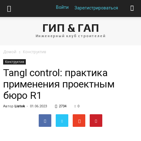
Войти
Зарегистрироваться
ГИП & ГАП
Инженерный клуб строителей
Домой
Конструктив
Конструктив
Tangl control: практика
применения проектным
бюро R1
Автор
Listok
-
01.06.2023
2734
0