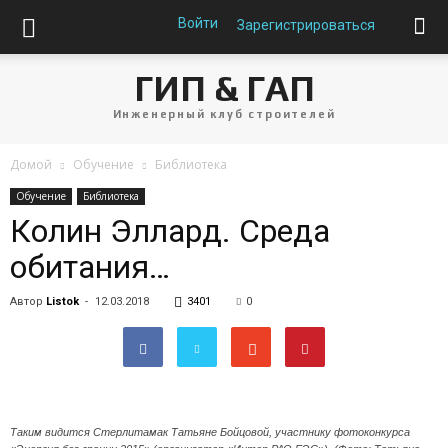
Войти
Зарегистрироваться
ГИП & ГАП
Инженерный клуб строителей
Домой
Обучение
Библиотека
Обучение
Библиотека
Колин Эллард. Среда
обитания…
Автор
Listok
-
12.03.2018
3401
0
Таким видится Стерлитамак Татьяне Бойцовой, участнику фотоконкурса