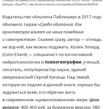
«Энергия без границ 2015» (организатор «Интер РАО ЕЭС»). (Фото: Татьяна
Бойцова, «БашРТС», http://konkurs.interrao.ru/competition/2015/photo/36/6874/)
Издательство «Альпина Паблишер» в 2017 году
обновило тираж «
Среда обитания. Как
архитектура влияет на наше поведение
и самочувствие
». Скажем сразу, автор — отнюдь
не зодчий, как можно подумать. Колин Эллард
(Colin Ellard) — специалист по когнитивной
нейропсихологии и
психогеографии
, ученый,
писатель, популяризатор науки, эдакий
американский Сергей Капица. Над темой,
которую он поднял в данной книге, хорошо бы
задуматься всем, кто обречен жить
в современном «цивилизованном» мире.
Цена
вопроса
: 400-450 руб. за бумажную версию, 380