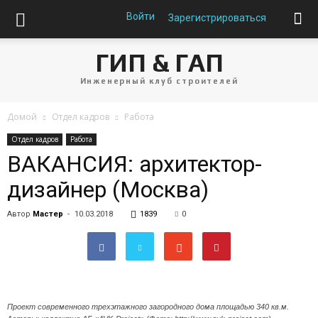
Войти
Зарегистрироваться
ГИП & ГАП
Инженерный клуб строителей
Домой
Отдел кадров
Работа
Отдел кадров
Работа
ВАКАНСИЯ: архитектор-
дизайнер (Москва)
Автор
Мастер
-
10.03.2018
1839
0
Проект современного трехэтажного загородного дома площадью 340 кв.м.