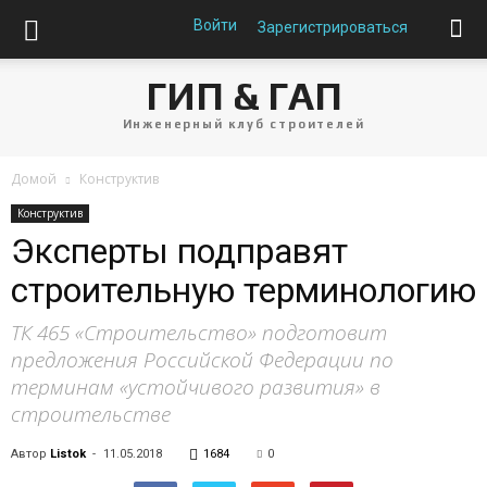
Войти
Зарегистрироваться
ГИП & ГАП
Инженерный клуб строителей
Домой
Конструктив
Конструктив
Эксперты подправят
строительную терминологию
ТК 465 «Строительство» подготовит
предложения Российской Федерации по
терминам «устойчивого развития» в
строительстве
Автор
Listok
-
11.05.2018
1684
0