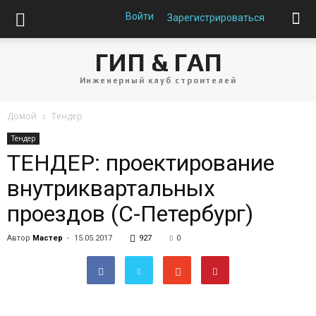
Войти
Зарегистрироваться
ГИП & ГАП
Инженерный клуб строителей
Домой
Тендер
Тендер
ТЕНДЕР: проектирование
внутриквартальных
проездов (С-Петербург)
Автор
Мастер
-
15.05.2017
927
0