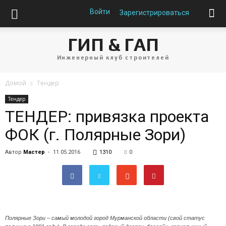
Войти
Зарегистрироваться
ГИП & ГАП
Инженерный клуб строителей
Домой
Тендер
Тендер
ТЕНДЕР: привязка проекта
ФОК (г. Полярные Зори)
Автор
Мастер
-
11.05.2016
1310
0
Полярные Зори – самый молодой город Мурманской области (свой статус