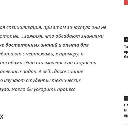
ая специализация, при этом зачастую они не
которые…, заявляя, что обладают знаниями
К
ке достаточных знаний и опыта для
Ta
п
аботают с чертежами, к примеру, в
б
особами. Это сказывается на скорости
вленных задач. А ведь даже знание
ю изучают студенты технических
вуза, могло бы ускорить процесс
К
П
BI
х
п