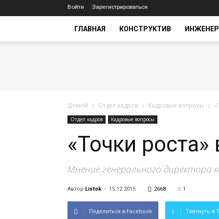
Войти
Зарегистрироваться
ГЛАВНАЯ
КОНСТРУКТИВ
ИНЖЕНЕР
Домой
Отдел кадров
Кадровые вопросы
«
Отдел кадров
Кадровые вопросы
«Точки роста»
Мнение генерального директора 
Автор
Listok
-
15.12.2015
2668
1
Поделиться в Facebook
Твитнуть в T