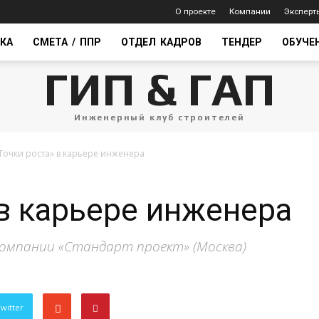
О проекте
Компании
Эксперт
КА
СМЕТА / ППР
ОТДЕЛ КАДРОВ
ТЕНДЕР
ОБУЧЕ
ГИП & ГАП
Инженерный клуб строителей
Точки роста» в карьере инженера
 в карьере инженера
компании «Стандарт проект» (Москва)
witter