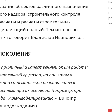
В
ования объектов различного назначения,
н
Н
ого надзора, строительного контроля,
ра
расчеты и расчеты строительных
за
ециализаций полный. Тем интереснее
вот что говорит Владислав Иванович о…
 поколения
 приличный и качественный опыт работы,
ательный кругозор, но при этом в
мпов стремительно развивающихся
стями при их освоении. Например, при
да» к
BIM
-моделированию
.» (Building
я модель здания).