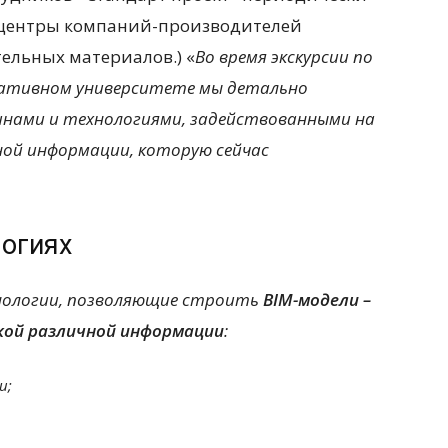
 центры компаний-производителей
ельных материалов.) «
Во время экскурсии по
оративном университете мы детально
инами и технологиями, задействованными на
ной информации, которую сейчас
логиях
нологии, позволяющие строить
BIM
-модели –
кой различной информации
:
и;