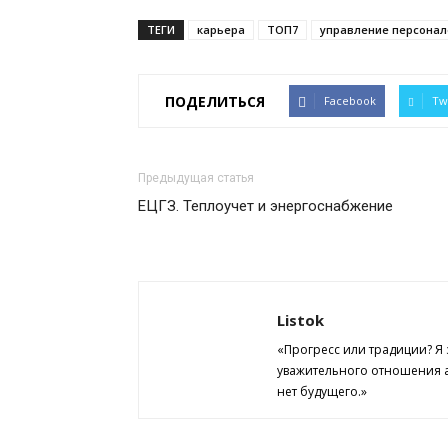
ТЕГИ
карьера
ТОП7
управление персона
ПОДЕЛИТЬСЯ
Facebook
Tw
Предыдущая статья
ЕЦГЗ. Теплоучет и энергоснабжение
Listok
«Прогресс или традиции? Я
уважительного отношения а
нет будущего.»