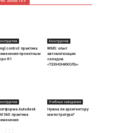
НА ЗАМЕТКУ
онструктив
Конструктив
ngl control: практика
WMS: опыт
рименения проектным
автоматизации
юро R1
складов
«ТЕХНОНИКОЛЬ»
онструктив
Учебные заведения
латформа Autodesk
Нужна ли архитектору
M 360: практика
магистратура?
рименения