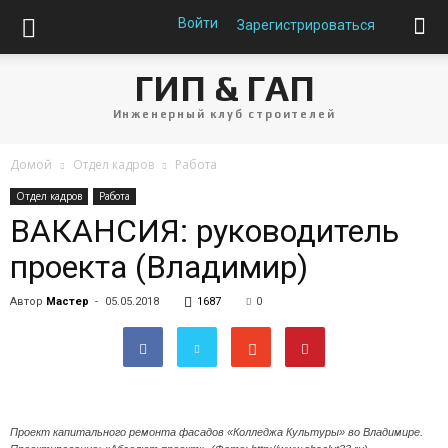
Войти
Зарегистрироваться
ГИП & ГАП
Инженерный клуб строителей
Домой
Отдел кадров
Работа
Отдел кадров
Работа
ВАКАНСИЯ: руководитель
проекта (Владимир)
Автор
Мастер
-
05.05.2018
1687
0
Проект капитального ремонта фасадов «Колледжа Культуры» во Владимире.