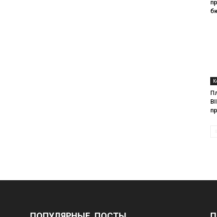
п
б
К
П
BI
п
ПОПУЛЯРНЫЕ ПОСТЫ
П