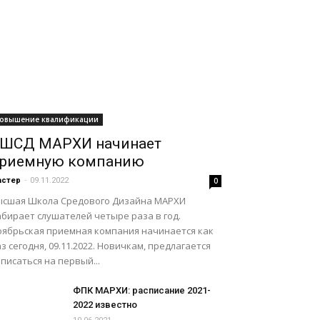
овышение квалификации
ШСД МАРХИ начинает
риемную компанию
астер
-
09.11.2022
0
ысшая Школа Средового Дизайна МАРХИ
абирает слушателей четыре раза в год.
оябрьская приемная компания начинается как
з сегодня, 09.11.2022. Новичкам, предлагается
писаться на первый...
ФПК МАРХИ: расписание 2021-
2022 известно