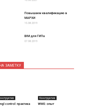
10.06.2021
Повышаем квалификацию в
МАРХИ
15.08.2019
BIM для ГИПа
07.08.2019
НА ЗАМЕТКУ
онструктив
Конструктив
ngl control: практика
WMS: опыт