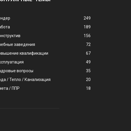
ендер
249
абота
189
онструктив
156
чебные заведения
72
овышение квалификации
67
ксплуатация
49
адровые вопросы
35
ода / Тепло / Канализация
20
мета / ППР
18