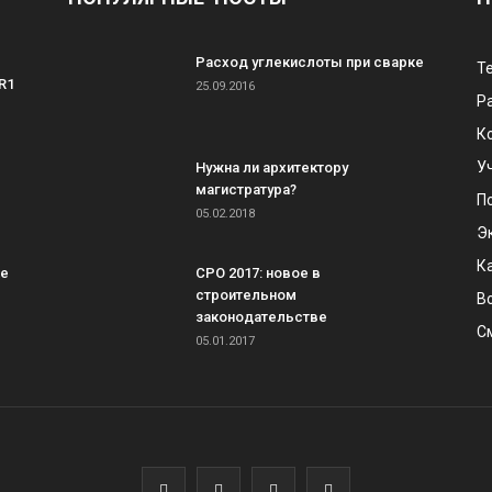
Расход углекислоты при сварке
Т
R1
25.09.2016
Р
К
У
Нужна ли архитектору
магистратура?
П
05.02.2018
Э
К
ке
СРО 2017: новое в
строительном
В
законодательстве
С
05.01.2017