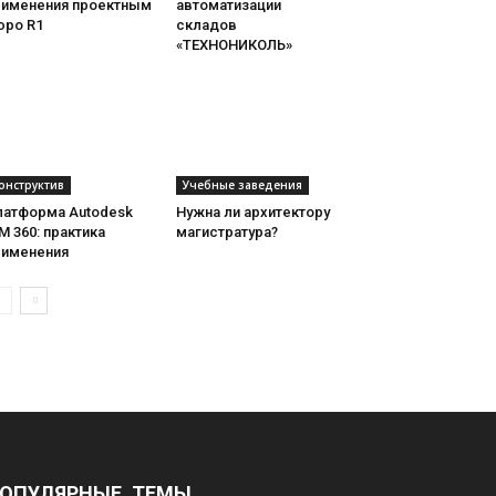
рименения проектным
автоматизации
юро R1
складов
«ТЕХНОНИКОЛЬ»
онструктив
Учебные заведения
латформа Autodesk
Нужна ли архитектору
M 360: практика
магистратура?
рименения
ОПУЛЯРНЫЕ ТЕМЫ