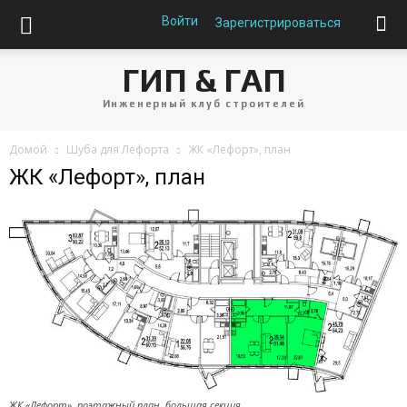
Войти
Зарегистрироваться
ГИП & ГАП
Инженерный клуб строителей
Домой
Шуба для Лефорта
ЖК «Лефорт», план
ЖК «Лефорт», план
ЖК «Лефорт», поэтажный план, большая секция