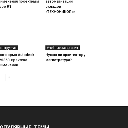
рименения проектным
автоматизации
юро R1
складов
«ТЕХНОНИКОЛЬ»
онструктив
Учебные заведения
латформа Autodesk
Нужна ли архитектору
M 360: практика
магистратура?
рименения
ОПУЛЯРНЫЕ ТЕМЫ