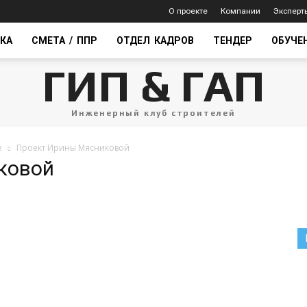
О проекте
Компании
Эксперт
КА
СМЕТА / ППР
ОТДЕЛ КАДРОВ
ТЕНДЕР
ОБУЧЕ
ГИП & ГАП
Инженерный клуб строителей
е
Проект Ирины Мясниковой
ковой