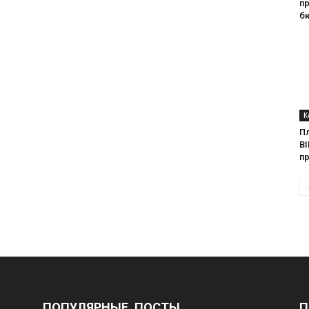
п
б
К
П
BI
п
ПОПУЛЯРНЫЕ ПОСТЫ
П