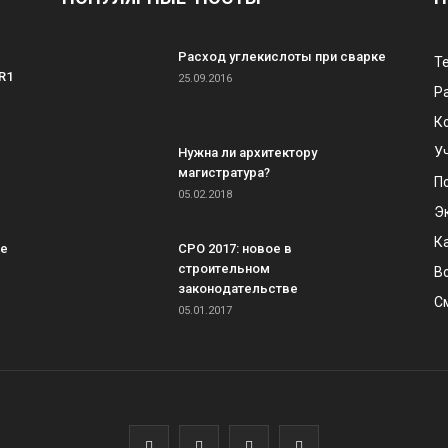
Расход углекислоты при сварке
Т
R1
25.09.2016
Р
К
У
Нужна ли архитектору
магистратура?
П
05.02.2018
Э
К
ке
СРО 2017: новое в
строительном
В
законодательстве
С
05.01.2017