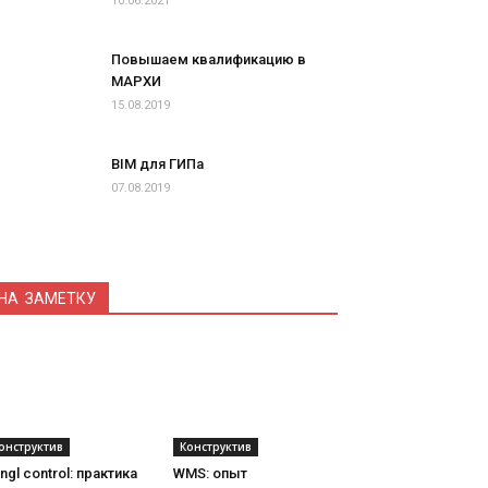
10.06.2021
Повышаем квалификацию в
МАРХИ
15.08.2019
BIM для ГИПа
07.08.2019
НА ЗАМЕТКУ
онструктив
Конструктив
ngl control: практика
WMS: опыт