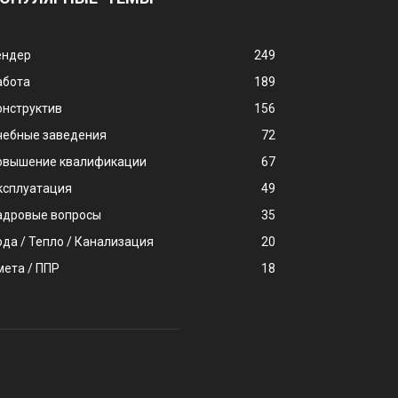
ендер
249
абота
189
онструктив
156
чебные заведения
72
овышение квалификации
67
ксплуатация
49
адровые вопросы
35
ода / Тепло / Канализация
20
мета / ППР
18