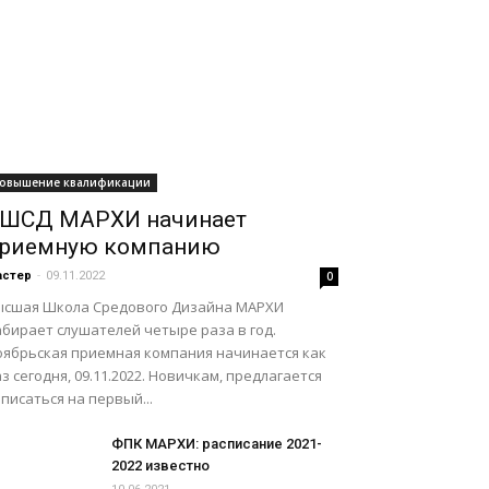
овышение квалификации
ШСД МАРХИ начинает
риемную компанию
астер
-
09.11.2022
0
ысшая Школа Средового Дизайна МАРХИ
абирает слушателей четыре раза в год.
оябрьская приемная компания начинается как
з сегодня, 09.11.2022. Новичкам, предлагается
писаться на первый...
ФПК МАРХИ: расписание 2021-
2022 известно