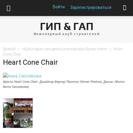
Войти
Зарегистрироваться
ГИП & ГАП
Инженерный клуб строителей
Домой
«Культовые» предметы в интерьере бутик-отеля
Heart
Cone Chair
Heart Cone Chair
Кресло Heart Cone Chair. Дизайнер Вернер Пантон (Verner Panton), Дания. (Фото:
Анна Смолякова)