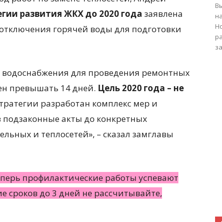
В
егии развития ЖКХ до 2020 года
заявлена
н
Н
 отключения горячей воды для подготовки
ра
за
о водоснабжения для проведения ремонтных
ен превышать 14 дней.
Цель 2020 года – не
 Стратегии разработан комплекс мер и
в подзаконные акты до конкретных
льных и теплосетей», – сказал замглавы
теперь профилактические работы успевают
ие сроков до 3 дней не рассчитывайте,