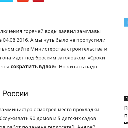
ключения горячей воды заявил замглавы
04.08.2016. А мы чуть было не пропустили
альном сайте Министерства строительства и
она идет под броским заголовком: «Сроки
ется
сократить вдвое
». Но читать надо
 России
П
В
в замминистра осмотрел место прокладки
п
бслуживать 90 домов и 5 детских садов
М
од работ по замене теплосетей, Андрей