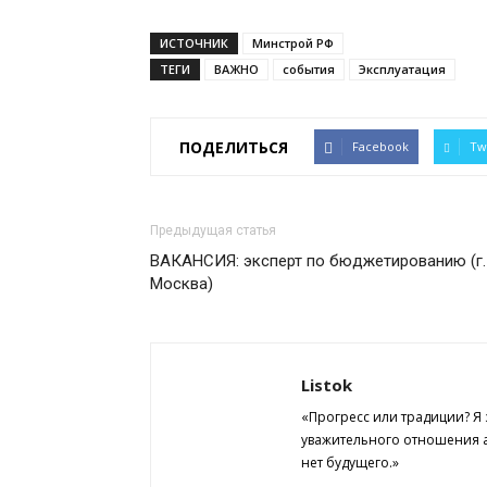
ИСТОЧНИК
Минстрой РФ
ТЕГИ
ВАЖНО
события
Эксплуатация
ПОДЕЛИТЬСЯ
Facebook
Tw
Предыдущая статья
ВАКАНСИЯ: эксперт по бюджетированию (г.
Москва)
Listok
«Прогресс или традиции? Я
уважительного отношения а
нет будущего.»