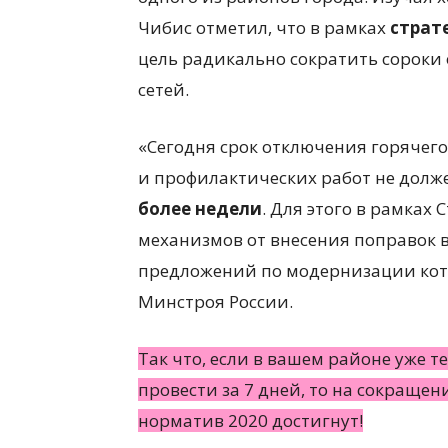
Чибис отметил, что в рамках
страт
цель радикально сократить сороки
сетей.
«Сегодня срок отключения горячег
и профилактических работ не долж
более недели
. Для этого в рамках
механизмов от внесения поправок 
предложений по модернизации коте
Минстроя России.
Так что, если в вашем районе уже 
провести за 7 дней, то на сокращен
норматив 2020 достигнут!