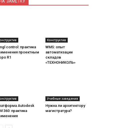
НА ЗАМЕТКУ
онструктив
Конструктив
ngl control: практика
WMS: опыт
рименения проектным
автоматизации
юро R1
складов
«ТЕХНОНИКОЛЬ»
онструктив
Учебные заведения
латформа Autodesk
Нужна ли архитектору
M 360: практика
магистратура?
рименения