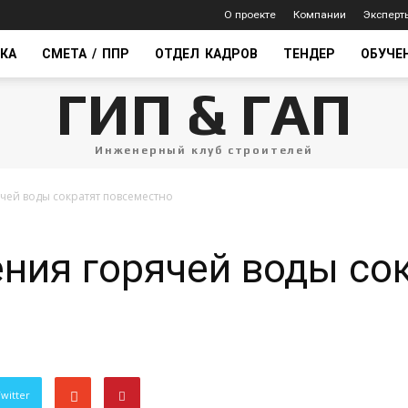
О проекте
Компании
Эксперт
КА
СМЕТА / ППР
ОТДЕЛ КАДРОВ
ТЕНДЕР
ОБУЧЕ
ГИП & ГАП
Инженерный клуб строителей
чей воды сократят повсеместно
ния горячей воды со
witter