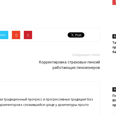
itter
К
Ta
п
б
Следующая статья
Корректировка страховых пенсий
работающих пенсионеров
К
П
 за традиционный прогресс и прогрессивные традиции! Без
BI
рхитекторов к сложившейся среде у архитектуры просто
п