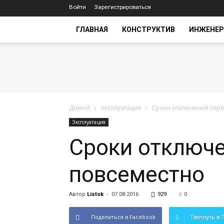
Войти
Зарегистрироваться
ГЛАВНАЯ
КОНСТРУКТИВ
ИНЖЕНЕР
Домой
Эксплуатация
Сроки отключения горя
Эксплуатация
Сроки отключе
повсеместно
Автор
Listok
-
07.08.2016
929
0
Поделиться в Facebook
Твитнуть в T