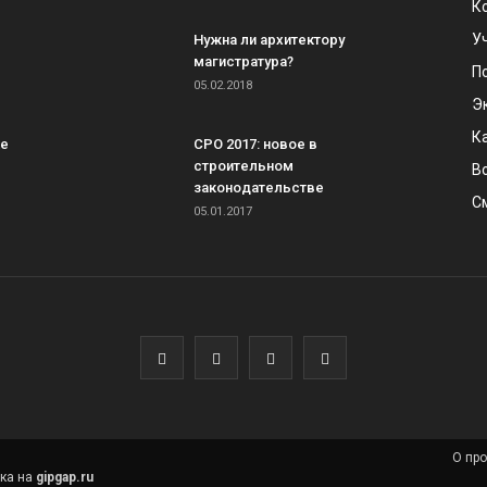
К
У
Нужна ли архитектору
магистратура?
П
05.02.2018
Э
К
ке
СРО 2017: новое в
строительном
В
законодательстве
С
05.01.2017
О про
лка на
gipgap.ru