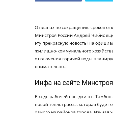
О планах по сокращению сроков от
Минстроя России Андрей Чибис еще 
эту прекрасную новость! На офици
жилищно-коммунального хозяйства 
отключения горячей воды планиру
внимательно…
Инфа на сайте Минстроя
В ходе рабочей поездки в г. Тамбо
новой теплотрассы, которая будет о
одного из районов города. Изучая х