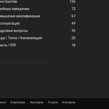
онструктив
156
чебные заведения
72
овышение квалификации
67
ксплуатация
49
адровые вопросы
35
ода / Тепло / Канализация
20
мета / ППР
18
екте
Компании
Эксперты
Услуги
Контакты