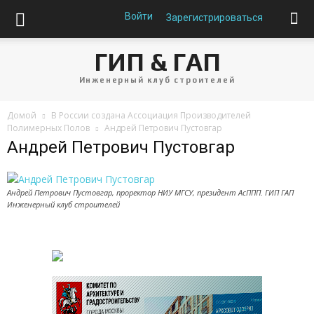
Войти
Зарегистрироваться
ГИП & ГАП
Инженерный клуб строителей
Домой
В России создана Ассоциация Производителей
Полимерных Полов
Андрей Петрович Пустовгар
Андрей Петрович Пустовгар
Андрей Петрович Пустовгар, проректор НИУ МГСУ, президент АсППП. ГИП ГАП
Инженерный клуб строителей