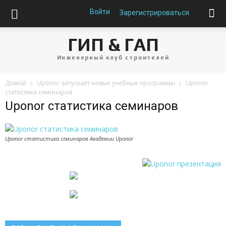
Войти
Зарегистрироваться
ГИП & ГАП
Инженерный клуб строителей
Домой
Uponor запускает новые учебные программы
Uponor
статистика семинаров
Uponor статистика семинаров
Uponor статистика семинаров Академии Uponor