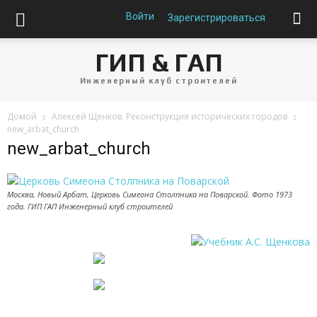
Войти
Зарегистрироваться
ГИП & ГАП
Инженерный клуб строителей
Домой
Алексей Щенков. Реконструкция исторических городов
new_arbat_church
new_arbat_church
Москва, Новый Арбат, Церковь Симеона Столпника на Поварской. Фото 1973
года. ГИП ГАП Инженерный клуб строителей