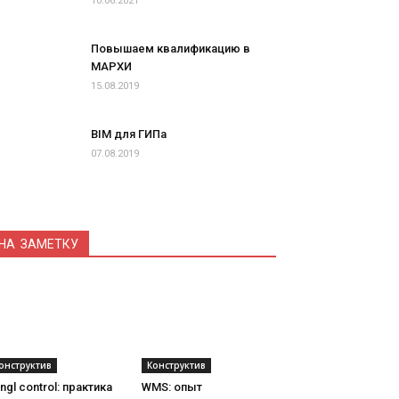
10.06.2021
Повышаем квалификацию в
МАРХИ
15.08.2019
BIM для ГИПа
07.08.2019
НА ЗАМЕТКУ
онструктив
Конструктив
ngl control: практика
WMS: опыт