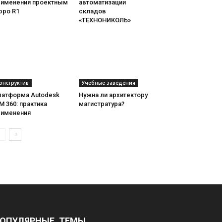
рименения проектным
автоматизации
юро R1
складов
«ТЕХНОНИКОЛЬ»
онструктив
Учебные заведения
латформа Autodesk
Нужна ли архитектору
M 360: практика
магистратура?
рименения
ОПУЛЯРНЫЕ ТЕМЫ