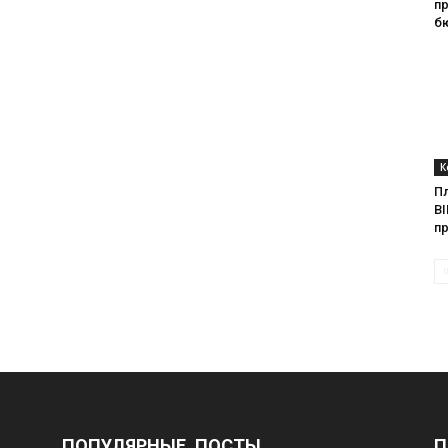
п
б
К
П
BI
п
ПОПУЛЯРНЫЕ ПОСТЫ
П