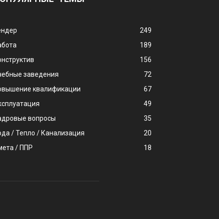
ендер
249
абота
189
онструктив
156
чебные заведения
72
овышение квалификации
67
ксплуатация
49
адровые вопросы
35
ода / Тепло / Канализация
20
мета / ППР
18