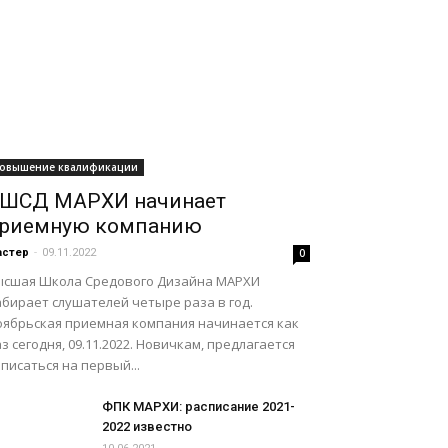
овышение квалификации
ШСД МАРХИ начинает
риемную компанию
астер
-
09.11.2022
0
ысшая Школа Средового Дизайна МАРХИ
абирает слушателей четыре раза в год.
оябрьская приемная компания начинается как
з сегодня, 09.11.2022. Новичкам, предлагается
писаться на первый...
ФПК МАРХИ: расписание 2021-
2022 известно