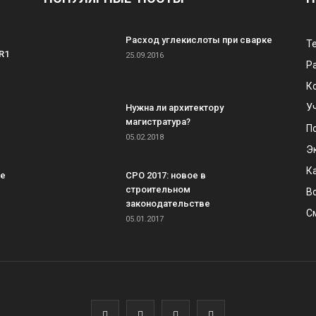
Расход углекислоты при сварке
Т
R1
25.09.2016
Р
К
У
Нужна ли архитектору
магистратура?
П
05.02.2018
Э
К
ке
СРО 2017: новое в
строительном
В
законодательстве
С
05.01.2017