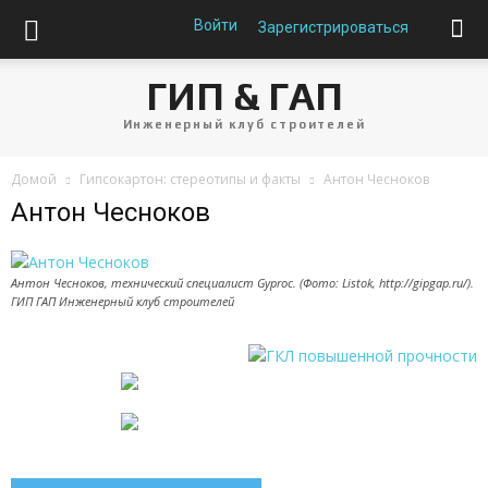
Войти
Зарегистрироваться
ГИП & ГАП
Инженерный клуб строителей
Домой
Гипсокартон: стереотипы и факты
Антон Чесноков
Антон Чесноков
Антон Чесноков, технический специалист Gyproc. (Фото: Listok, http://gipgap.ru/).
ГИП ГАП Инженерный клуб строителей