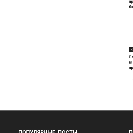
п
б
К
П
BI
п
ПОПУЛЯРНЫЕ ПОСТЫ
П