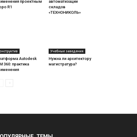
рименения проектным
автоматизации
юро R1
складов
«ТЕХНОНИКОЛЬ»
онструктив
Учебные заведения
латформа Autodesk
Нужна ли архитектору
M 360: практика
магистратура?
рименения
ОПУЛЯРНЫЕ ТЕМЫ