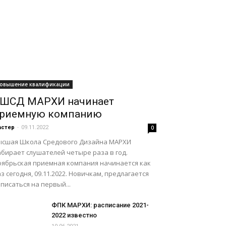
овышение квалификации
ШСД МАРХИ начинает
риемную компанию
астер
-
09.11.2022
0
ысшая Школа Средового Дизайна МАРХИ
абирает слушателей четыре раза в год.
оябрьская приемная компания начинается как
з сегодня, 09.11.2022. Новичкам, предлагается
писаться на первый...
ФПК МАРХИ: расписание 2021-
2022 известно