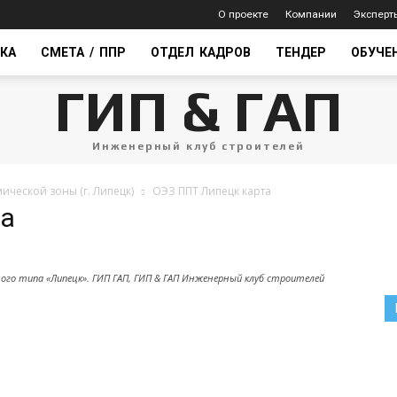
О проекте
Компании
Эксперт
КА
СМЕТА / ППР
ОТДЕЛ КАДРОВ
ТЕНДЕР
ОБУЧЕ
ГИП & ГАП
Инженерный клуб строителей
ческой зоны (г. Липецк)
ОЭЗ ППТ Липецк карта
та
го типа «Липецк». ГИП ГАП, ГИП & ГАП Инженерный клуб строителей