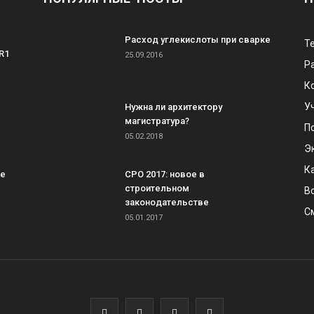
Расход углекислоты при сварке
Т
R1
25.09.2016
Р
К
У
Нужна ли архитектору
магистратура?
П
05.02.2018
Э
К
ке
СРО 2017: новое в
строительном
В
законодательстве
С
05.01.2017