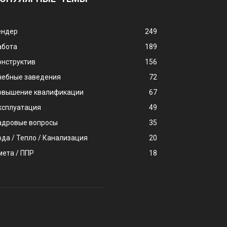
ендер
249
абота
189
онструктив
156
чебные заведения
72
овышение квалификации
67
ксплуатация
49
адровые вопросы
35
ода / Тепло / Канализация
20
мета / ППР
18