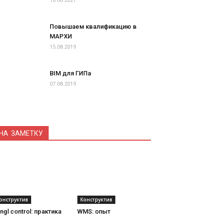
10.06.2021
Повышаем квалификацию в
МАРХИ
15.08.2019
BIM для ГИПа
07.08.2019
НА ЗАМЕТКУ
онструктив
Конструктив
ngl control: практика
WMS: опыт