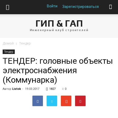
Войти
Зарегистрироваться
ГИП & ГАП
Инженерный клуб строителей
Домой
Тендер
Тендер
ТЕНДЕР: головные объекты
электроснабжения
(Коммунарка)
Автор
Listok
-
19.03.2017
1827
0