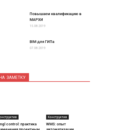
Повышаем квалификацию в
МАРХИ
15.08.2019
BIM для ГИПа
07.08.2019
НА ЗАМЕТКУ
онструктив
Конструктив
ngl control: практика
WMS: опыт
рименения проектным
автоматизации