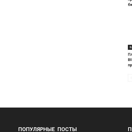
б
К
П
BI
п
ПОПУЛЯРНЫЕ ПОСТЫ
П