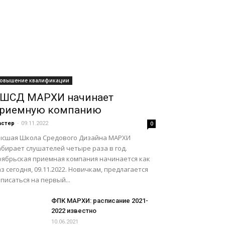
овышение квалификации
ШСД МАРХИ начинает
риемную компанию
астер
-
09.11.2022
0
ысшая Школа Средового Дизайна МАРХИ
абирает слушателей четыре раза в год.
оябрьская приемная компания начинается как
з сегодня, 09.11.2022. Новичкам, предлагается
писаться на первый...
ФПК МАРХИ: расписание 2021-
2022 известно
10.06.2021