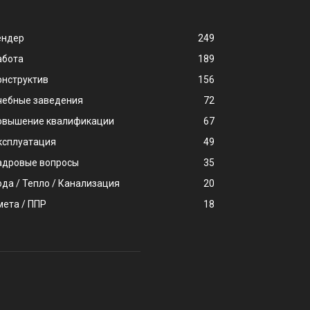
ендер
249
абота
189
онструктив
156
чебные заведения
72
овышение квалификации
67
ксплуатация
49
адровые вопросы
35
ода / Тепло / Канализация
20
мета / ППР
18