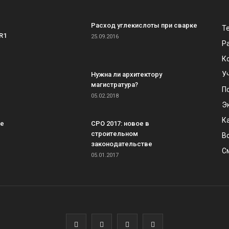
Расход углекислоты при сварке
Т
R1
25.09.2016
Р
К
У
Нужна ли архитектору
магистратура?
П
05.02.2018
Э
К
ке
СРО 2017: новое в
строительном
В
законодательстве
С
05.01.2017