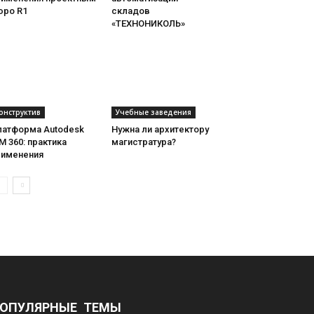
юро R1
складов
«ТЕХНОНИКОЛЬ»
онструктив
Учебные заведения
латформа Autodesk
Нужна ли архитектору
M 360: практика
магистратура?
рименения
ОПУЛЯРНЫЕ ТЕМЫ