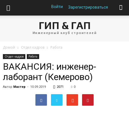
Войти
Зарегистрироваться
ГИП & ГАП
Инженерный клуб строителей
Домой
Отдел кадров
Работа
Отдел кадров
Работа
ВАКАНСИЯ: инженер-
лаборант (Кемерово)
Автор
Мастер
-
10.09.2019
2071
0