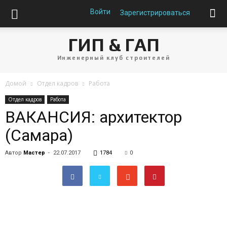
Войти
Зарегистрироваться
ГИП & ГАП
Инженерный клуб строителей
Домой
Отдел кадров
Работа
Отдел кадров
Работа
ВАКАНСИЯ: архитектор
(Самара)
Автор
Мастер
-
22.07.2017
1784
0