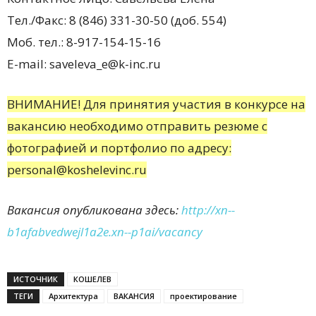
Тел./Факс: 8 (846) 331-30-50 (доб. 554)
Моб. тел.: 8-917-154-15-16
E-mail: saveleva_e@k-inc.ru
ВНИМАНИЕ! Для принятия участия в конкурсе на
вакансию необходимо отправить резюме с
фотографией и портфолио по адресу:
personal@koshelevinc.ru
Вакансия опубликована здесь:
http://xn--
b1afabvedwejl1a2e.xn--p1ai/vacancy
ИСТОЧНИК
КОШЕЛЕВ
ТЕГИ
Архитектура
ВАКАНСИЯ
проектирование