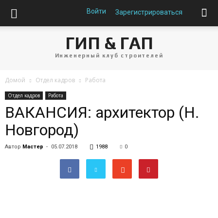
Войти
Зарегистрироваться
ГИП & ГАП
Инженерный клуб строителей
Домой
Отдел кадров
Работа
Отдел кадров
Работа
ВАКАНСИЯ: архитектор (Н.
Новгород)
Автор
Мастер
-
05.07.2018
1988
0