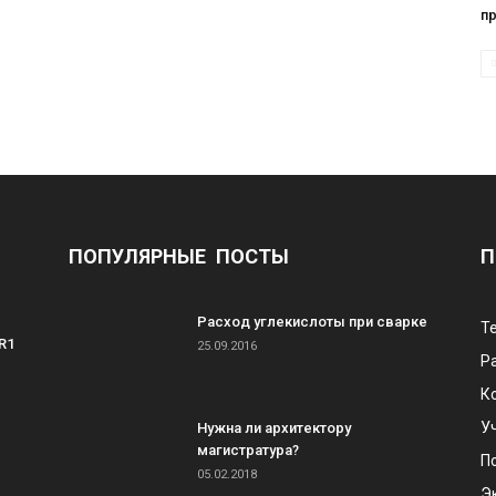
п
ПОПУЛЯРНЫЕ ПОСТЫ
П
Расход углекислоты при сварке
Т
R1
25.09.2016
Р
К
У
Нужна ли архитектору
магистратура?
П
05.02.2018
Э