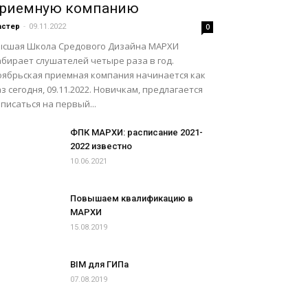
риемную компанию
астер
-
09.11.2022
0
ысшая Школа Средового Дизайна МАРХИ
абирает слушателей четыре раза в год.
оябрьская приемная компания начинается как
з сегодня, 09.11.2022. Новичкам, предлагается
писаться на первый...
ФПК МАРХИ: расписание 2021-
2022 известно
10.06.2021
Повышаем квалификацию в
МАРХИ
15.08.2019
BIM для ГИПа
07.08.2019