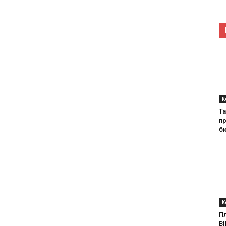
К
Ta
п
б
К
П
BI