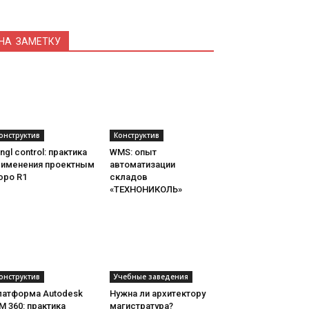
НА ЗАМЕТКУ
онструктив
Конструктив
ngl control: практика
WMS: опыт
рименения проектным
автоматизации
юро R1
складов
«ТЕХНОНИКОЛЬ»
онструктив
Учебные заведения
латформа Autodesk
Нужна ли архитектору
M 360: практика
магистратура?