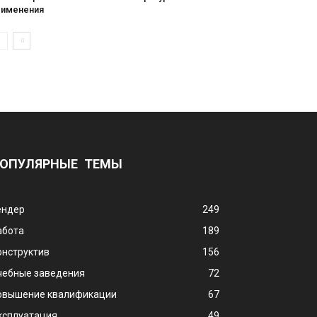
рименения
ОПУЛЯРНЫЕ ТЕМЫ
ендер
249
абота
189
онструктив
156
чебные заведения
72
овышение квалификации
67
ксплуатация
49