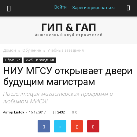
Войти
Зарегистрироваться
ГИП & ГАП
Инженерный клуб строителей
Домой
Обучение
Учебные заведения
Обучение
Учебные заведения
НИУ МГСУ открывает двери
будущим магистрам
Презентация магистерских программ в
любимом МИСИ!
Автор
Listok
-
15.12.2017
2432
0