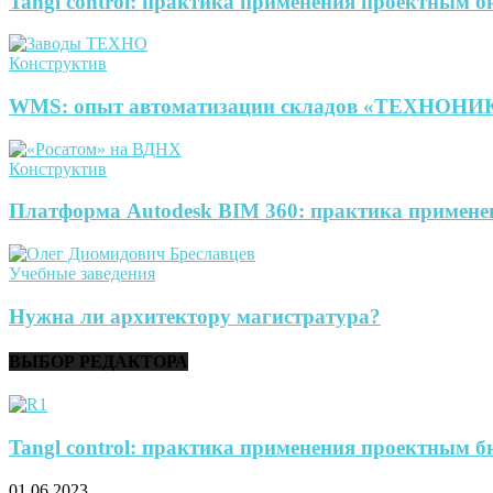
Tangl control: практика применения проектным 
Конструктив
WMS: опыт автоматизации складов «ТЕХНОН
Конструктив
Платформа Autodesk BIM 360: практика примене
Учебные заведения
Нужна ли архитектору магистратура?
ВЫБОР РЕДАКТОРА
Tangl control: практика применения проектным 
01.06.2023