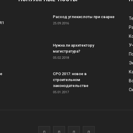
Расход углекислоты при сварке
Т
R1
25.09.2016
Р
К
У
Нужна ли архитектору
магистратура?
П
05.02.2018
Э
К
ке
СРО 2017: новое в
строительном
В
законодательстве
С
05.01.2017