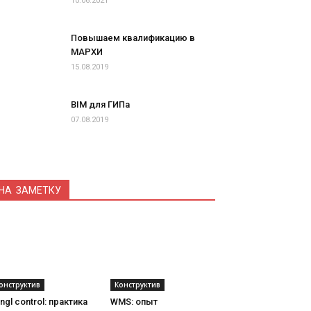
10.06.2021
Повышаем квалификацию в
МАРХИ
15.08.2019
BIM для ГИПа
07.08.2019
НА ЗАМЕТКУ
онструктив
Конструктив
ngl control: практика
WMS: опыт