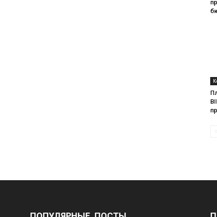
п
б
К
П
BI
п
ПОПУЛЯРНЫЕ ПОСТЫ
П