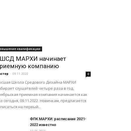
овышение квалификации
ШСД МАРХИ начинает
риемную компанию
астер
-
09.11.2022
0
ысшая Школа Средового Дизайна МАРХИ
абирает слушателей четыре раза в год.
оябрьская приемная компания начинается как
з сегодня, 09.11.2022. Новичкам, предлагается
писаться на первый...
ФПК МАРХИ: расписание 2021-
2022 известно