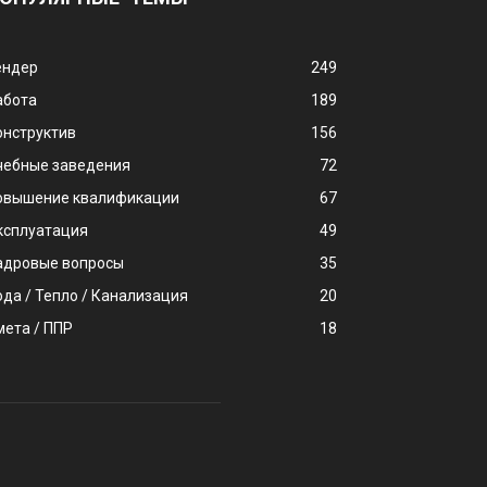
ендер
249
абота
189
онструктив
156
чебные заведения
72
овышение квалификации
67
ксплуатация
49
адровые вопросы
35
ода / Тепло / Канализация
20
мета / ППР
18