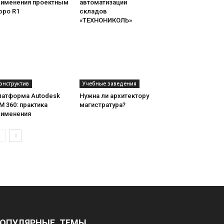
рименения проектным
автоматизации
юро R1
складов
«ТЕХНОНИКОЛЬ»
онструктив
Учебные заведения
латформа Autodesk
Нужна ли архитектору
M 360: практика
магистратура?
рименения
ОПУЛЯРНЫЕ ТЕМЫ