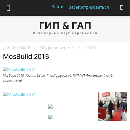
Войти
Зарегистрироваться
ГИП & ГАП
Инженерный клуб строителей
Домой
MosBuild 2018: фотоотчет
MosBuild 2018
MosBuild 2018
MosBuild 2018. (Фото: Listok, http://gipgap.ru/). ГИП ГАП Инженерный клуб
строителей