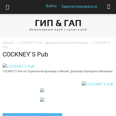
Войти
Зарегистрироваться
ГИП & ГАП
Инженерный клуб строителей
Домой
COCKNEY`S Pub: «демократичный» интерьер
COCKNEY`S
Pub
COCKNEY`S Pub
COCKNEY`S Pub на Страстном бульваре в Москве. Дизайнер Екатерина Минакова