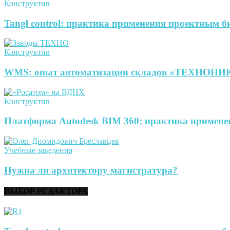
Конструктив
Tangl control: практика применения проектным 
Конструктив
WMS: опыт автоматизации складов «ТЕХНОН
Конструктив
Платформа Autodesk BIM 360: практика примене
Учебные заведения
Нужна ли архитектору магистратура?
ВЫБОР РЕДАКТОРА