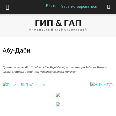
Войти
Зарегистрироваться
ГИП & ГАП
Инженерный клуб строителей
Абу-Даби
Проект Waagner-Biro Stahlbau AG и RMJM Dubai, архитекторы Роберт Мэтью
(Robert Matthew) и Джонсон Маршалл (Johnson Marshall)