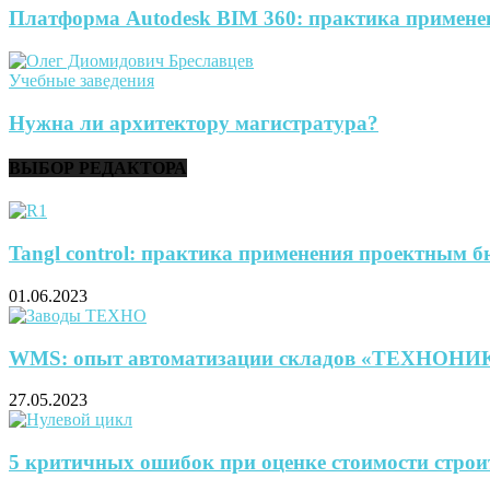
Платформа Autodesk BIM 360: практика примене
Учебные заведения
Нужна ли архитектору магистратура?
ВЫБОР РЕДАКТОРА
Tangl control: практика применения проектным 
01.06.2023
WMS: опыт автоматизации складов «ТЕХНОН
27.05.2023
5 критичных ошибок при оценке стоимости строи