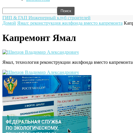
ГИП & ГАП
Инженерный клуб строителей
Домой
Ямал: реконструкция жилфонда вместо капремонта
Кап
Капремонт Ямал
Ямал, технология реконструкции жилфонда вместо капремонта